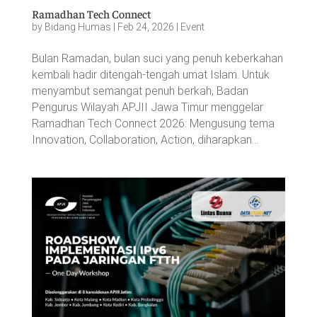
Ramadhan Tech Connect
by
Bidang Humas
|
Feb 24, 2026
|
Event
Bulan Ramadan, bulan suci yang penuh keberkahan
kembali hadir ditengah-tengah umat Islam. Untuk
menyambut semangat penuh berkah, Badan
Pengurus Wilayah APJII Jawa Timur menggelar
Ramadhan Tech Connect 2026. Mengusung tema
Innovation, Collaboration, Action, diharapkan...